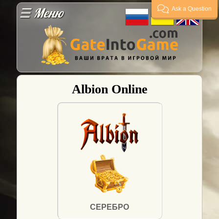
☰ Меню
Ask a Question
Гарантии
Оплата
Albion Online
Доставка
FAQ
Поставщикам
Гарант
сделок
СЕРЕБРО