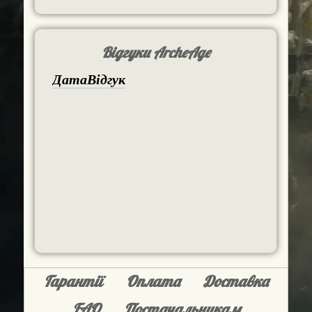
Відгуки ArcheAge
Дата
Відгук
Гарантії
Оплата
Доставка
FAQ
Постачальникам