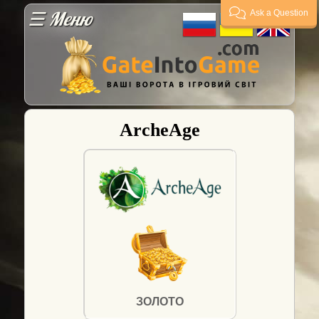
☰ Меню
Ask a Question
Гарантії
Оплата
ArcheAge
Доставка
FAQ
Постачальникам
Гарант
угод
ЗОЛОТО