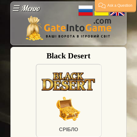
☰ Меню
Ask a Question
Гарантії
Оплата
Black Desert
Доставка
FAQ
Постачальникам
Гарант
угод
СРІБЛО