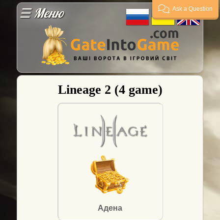
☰ Меню
Ask a Question
Гарантії
Оплата
Lineage 2 (4 game)
Доставка
FAQ
Постачальникам
Гарант
угод
Адена