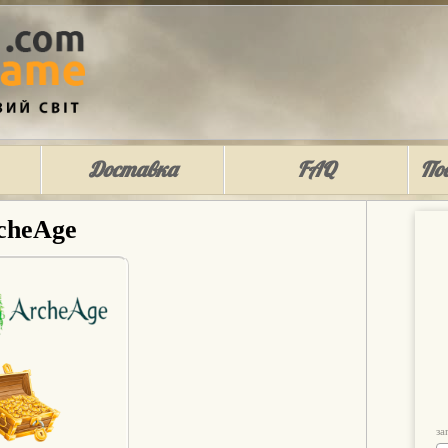
Доставка
FAQ
По
cheAge
за