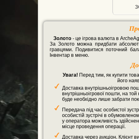
З
Пр
Золото
 - це ігрова валюта в ArcheAge
За Золото можна придбати абсолютно
гравцями. Подивитися поточний бал
Інвентар в меню.
До
Увага!
Перед тим, як купити товар
його наяв
Доставка внутрішньоігровою пош
внутрішньоігрової пошти, на той н
буде необхідно лише забрати пок
Передача під час особистої зуст
особистій зустрічі в обумовленом
у оператора можливість здійснен
місце проведення операції.
Доставка через аукціон. Клієнт в