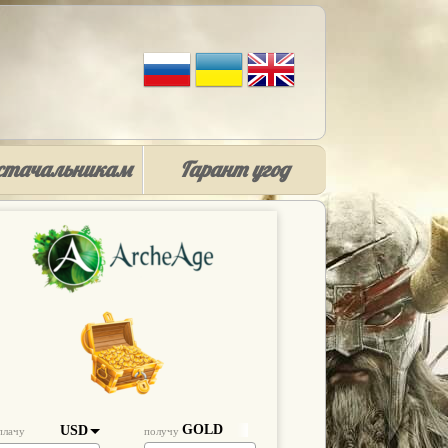
стачальникам
Гарант угод
GOLD
USD
плачу
получу