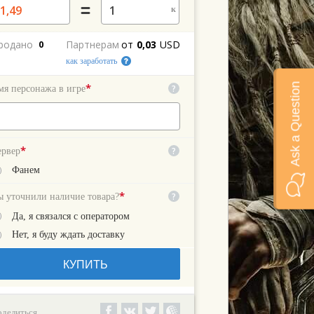
к
родано
Партнерам
от
0,03
USD
0
как заработать
Ask a Question
*
?
мя персонажа в игре
*
?
ервер
Фанем
*
?
ы уточнили наличие товара?
Да, я связался с оператором
Нет, я буду ждать доставку
КУПИТЬ
оделиться