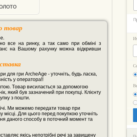
ОЛОТО
П
о товар
.

И
 все на ринку, а так само при обміні з 
анс на Вашому рахунку можна відкривши 
ставка
С
и для гри ArcheAge - уточніть, будь ласка,
ність у оператора!!
В
тою. Товар висилається за допомогою
ік, який був зазначений при покупці. Клієнту
упку з пошти.
річі. Ми можемо передати товар при
у місці. Для цього перед покупкою уточніть
ня даного способу в поточний момент та
иставляє якісь непотрібні речі за завищену
П