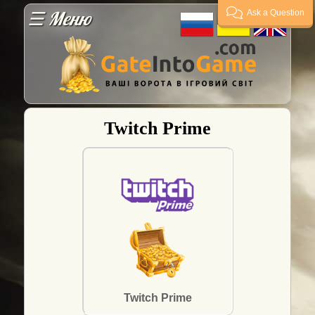
☰ Меню
Ask a Question
Гарантії
Оплата
Twitch Prime
Доставка
FAQ
Постачальникам
Гарант
угод
Twitch Prime